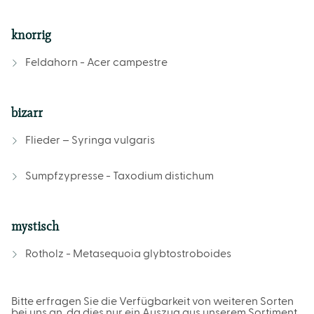
knorrig
Feldahorn - Acer campestre
bizarr
Flieder – Syringa vulgaris
Sumpfzypresse - Taxodium distichum
mystisch
Rotholz - Metasequoia glybtostroboides
Bitte erfragen Sie die Verfügbarkeit von weiteren Sorten
bei uns an, da dies nur ein Auszug aus unserem Sortiment