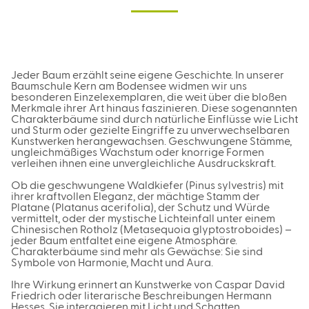
Jeder Baum erzählt seine eigene Geschichte. In unserer
Baumschule Kern am Bodensee widmen wir uns
besonderen Einzelexemplaren, die weit über die bloßen
Merkmale ihrer Art hinaus faszinieren. Diese sogenannten
Charakterbäume sind durch natürliche Einflüsse wie Licht
und Sturm oder gezielte Eingriffe zu unverwechselbaren
Kunstwerken herangewachsen. Geschwungene Stämme,
ungleichmäßiges Wachstum oder knorrige Formen
verleihen ihnen eine unvergleichliche Ausdruckskraft.
Ob die geschwungene Waldkiefer (Pinus sylvestris) mit
ihrer kraftvollen Eleganz, der mächtige Stamm der
Platane (Platanus acerifolia), der Schutz und Würde
vermittelt, oder der mystische Lichteinfall unter einem
Chinesischen Rotholz (Metasequoia glyptostroboides) –
jeder Baum entfaltet eine eigene Atmosphäre.
Charakterbäume sind mehr als Gewächse: Sie sind
Symbole von Harmonie, Macht und Aura.
Ihre Wirkung erinnert an Kunstwerke von Caspar David
Friedrich oder literarische Beschreibungen Hermann
Hesses. Sie interagieren mit Licht und Schatten,