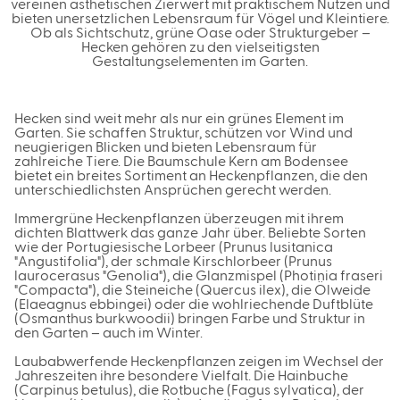
vereinen ästhetischen Zierwert mit praktischem Nutzen und
bieten unersetzlichen Lebensraum für Vögel und Kleintiere.
Ob als Sichtschutz, grüne Oase oder Strukturgeber –
Hecken gehören zu den vielseitigsten
Gestaltungselementen im Garten.
Hecken sind weit mehr als nur ein grünes Element im
Garten. Sie schaffen Struktur, schützen vor Wind und
neugierigen Blicken und bieten Lebensraum für
zahlreiche Tiere. Die Baumschule Kern am Bodensee
bietet ein breites Sortiment an Heckenpflanzen, die den
unterschiedlichsten Ansprüchen gerecht werden.
Immergrüne Heckenpflanzen überzeugen mit ihrem
dichten Blattwerk das ganze Jahr über. Beliebte Sorten
wie der Portugiesische Lorbeer (Prunus lusitanica
"Angustifolia"), der schmale Kirschlorbeer (Prunus
laurocerasus "Genolia"), die Glanzmispel (Photinia fraseri
"Compacta"), die Steineiche (Quercus ilex), die Ölweide
(Elaeagnus ebbingei) oder die wohlriechende Duftblüte
(Osmanthus burkwoodii) bringen Farbe und Struktur in
den Garten – auch im Winter.
Laubabwerfende Heckenpflanzen zeigen im Wechsel der
Jahreszeiten ihre besondere Vielfalt. Die Hainbuche
(Carpinus betulus), die Rotbuche (Fagus sylvatica), der