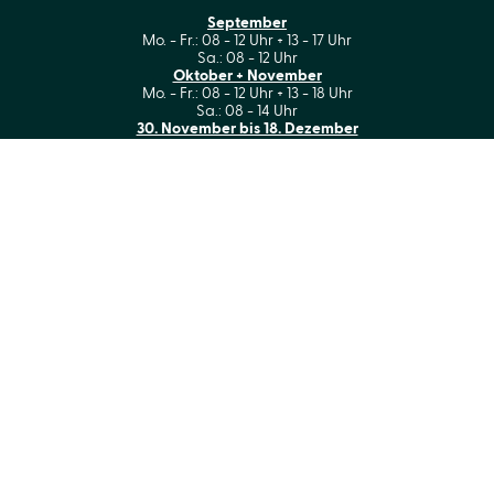
September
Mo. - Fr.: 08 - 12 Uhr + 13 - 17 Uhr
Sa.: 08 - 12 Uhr
Oktober + November
Mo. - Fr.: 08 - 12 Uhr + 13 - 18 Uhr
Sa.: 08 - 14 Uhr
30. November bis 18. Dezember
Mo. - Fr.: 08 - 12 Uhr + 13 - 17 Uhr
Ab 21. Dezember - 14. Februar
(geöffnet nur nach vorheriger Vereinbarung)
Seiten
Bäume
Heckenpflanzen
Ziersträucher
Koniferen
Formgehölze und Gartenbonsai
Obstgehölze
Rosen