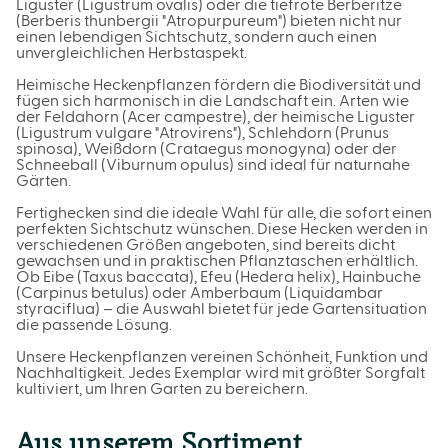
Liguster (Ligustrum ovalis) oder die tiefrote Berberitze
(Berberis thunbergii "Atropurpureum") bieten nicht nur
einen lebendigen Sichtschutz, sondern auch einen
unvergleichlichen Herbstaspekt.
Heimische Heckenpflanzen fördern die Biodiversität und
fügen sich harmonisch in die Landschaft ein. Arten wie
der Feldahorn (Acer campestre), der heimische Liguster
(Ligustrum vulgare "Atrovirens"), Schlehdorn (Prunus
spinosa), Weißdorn (Crataegus monogyna) oder der
Schneeball (Viburnum opulus) sind ideal für naturnahe
Gärten.
Fertighecken sind die ideale Wahl für alle, die sofort einen
perfekten Sichtschutz wünschen. Diese Hecken werden in
verschiedenen Größen angeboten, sind bereits dicht
gewachsen und in praktischen Pflanztaschen erhältlich.
Ob Eibe (Taxus baccata), Efeu (Hedera helix), Hainbuche
(Carpinus betulus) oder Amberbaum (Liquidambar
styraciflua) – die Auswahl bietet für jede Gartensituation
die passende Lösung.
Unsere Heckenpflanzen vereinen Schönheit, Funktion und
Nachhaltigkeit. Jedes Exemplar wird mit größter Sorgfalt
kultiviert, um Ihren Garten zu bereichern.
Aus unserem Sortiment