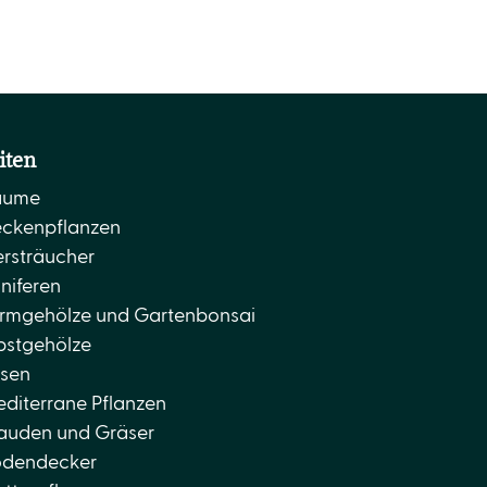
iten
äume
ckenpflanzen
ersträucher
niferen
rmgehölze und Gartenbonsai
stgehölze
sen
diterrane Pflanzen
auden und Gräser
dendecker