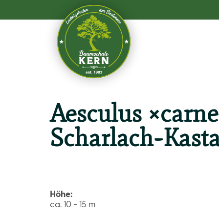
Aesculus ×carnea
Scharlach-Kastan
Höhe:
ca. 10 - 15 m