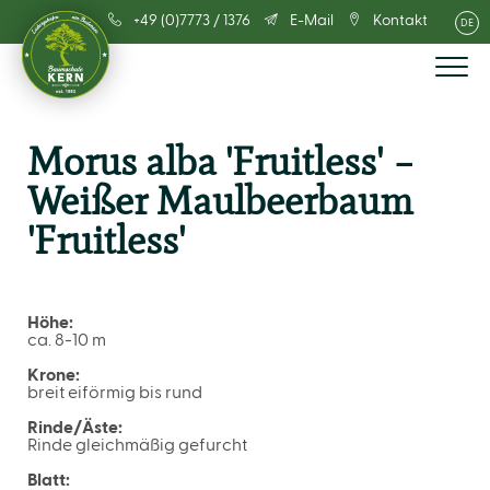
+49 (0)7773 / 1376
E-Mail
Kontakt
DE
Morus alba 'Fruitless' –
Weißer Maulbeerbaum
'Fruitless'
Höhe:
ca. 8-10 m
Krone:
breit eiförmig bis rund
Rinde/Äste:
Rinde gleichmäßig gefurcht
Blatt: