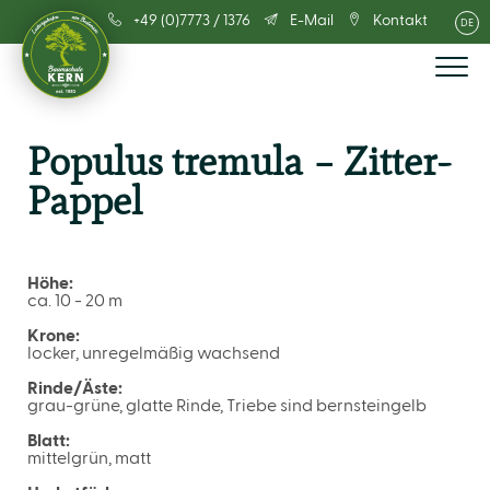
+49 (0)7773 / 1376
E-Mail
Kontakt
DE
Populus tremula – Zitter-
Pappel
Höhe:
ca. 10 - 20 m
Krone:
locker, unregelmäßig wachsend
Rinde/Äste:
grau-grüne, glatte Rinde, Triebe sind bernsteingelb
Blatt:
mittelgrün, matt