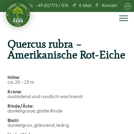
+49 (0)7773 / 1376
E-Mail
Kontakt
DE
Quercus rubra –
Amerikanische Rot-Eiche
Höhe:
ca. 20 - 25 m
Krone:
ausladend und rundlich wachsend
Rinde/Äste:
dunkelgraue, glatte Rinde
Blatt:
dunkelgrün, glänzend, ledrig