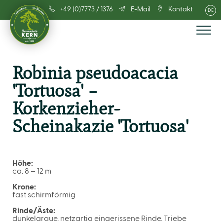
+49 (0)7773 / 1376
E-Mail
Kontakt
DE
Robinia pseudoacacia
'Tortuosa' –
Korkenzieher-
Scheinakazie 'Tortuosa'
Höhe:
ca. 8 – 12 m
Krone:
fast schirmförmig
Rinde/Äste:
dunkelgraue, netzartig eingerissene Rinde, Triebe