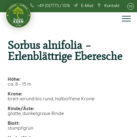
+49 (0)7773 / 1376
E-Mail
Kontakt
DE
Sorbus alnifolia –
Erlenblättrige Eberesche
Höhe:
ca. 8 - 15 m
Krone:
breit-eirund bis rund, halboffene Krone
Rinde/Äste:
glatte, dunkelgraue Rinde
Blatt:
stumpfgrün