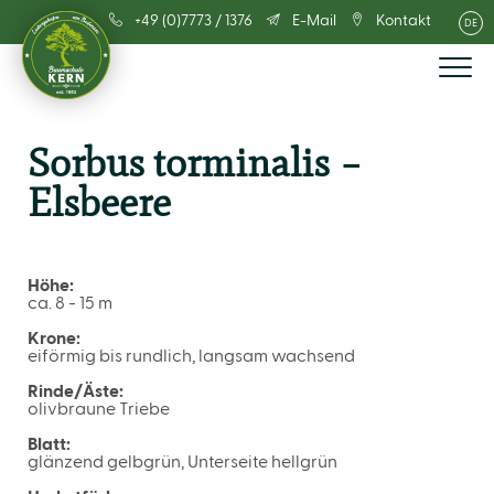
+49 (0)7773 / 1376
E-Mail
Kontakt
DE
Sorbus torminalis –
Elsbeere
Höhe:
ca. 8 - 15 m
Krone:
eiförmig bis rundlich, langsam wachsend
Rinde/Äste:
olivbraune Triebe
Blatt:
glänzend gelbgrün, Unterseite hellgrün